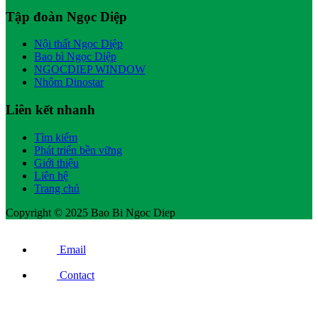
Tập đoàn Ngọc Diệp
Nội thất Ngọc Diệp
Bao bì Ngọc Diệp
NGOCDIEP WINDOW
Nhôm Dinostar
Liên kết nhanh
Tìm kiếm
Phát triển bền vững
Giới thiệu
Liên hệ
Trang chủ
Copyright © 2025 Bao Bi Ngoc Diep
Email
Contact