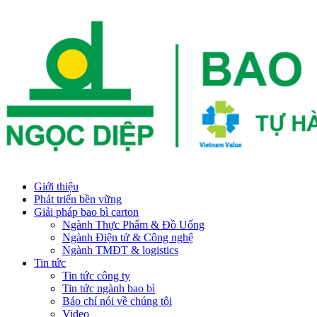
Giới thiệu
Phát triển bền vững
Giải pháp bao bì carton
Ngành Thực Phẩm & Đồ Uống
Ngành Điện tử & Công nghệ
Ngành TMĐT & logistics
Tin tức
Tin tức công ty
Tin tức ngành bao bì
Báo chí nói về chúng tôi
Video