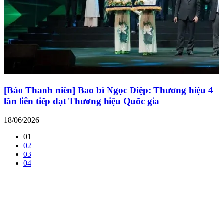
[Báo Thanh niên] Bao bì Ngọc Diệp: Thương hiệu 4
lần liên tiếp đạt Thương hiệu Quốc gia
18/06/2026
01
02
03
04