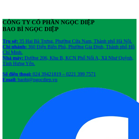
CÔNG TY CỔ PHẦN NGỌC DIỆP
BAO BÌ NGỌC DIỆP
Trụ sở:
35 Hai Bà Trưng, Phường Cửa Nam, Thành phố Hà Nội.
Chi nhánh:
360 Điện Biên Phủ, Phường Gia Định, Thành phố Hồ
Chí Minh.
Nhà máy:
Đường 206, Khu B, KCN Phố Nối A, Xã Như Quỳnh,
Tỉnh Hưng Yên.
Số điện thoại:
024 39421819
– 0221 399 7571
Email:
baobi@ngocdiep.vn