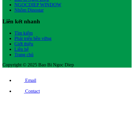
NGOCDIEP WINDOW
Nhôm Dinostar
Liên kết nhanh
Tìm kiếm
Phát triển bền vững
Giới thiệu
Liên hệ
Trang chủ
Copyright © 2025 Bao Bi Ngoc Diep
Email
Contact