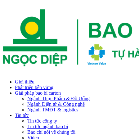
Giới thiệu
Phát triển bền vững
Giải pháp bao bì carton
Ngành Thực Phẩm & Đồ Uống
Ngành Điện tử & Công nghệ
Ngành TMĐT & logistics
Tin tức
Tin tức công ty
Tin tức ngành bao bì
Báo chí nói về chúng tôi
Video