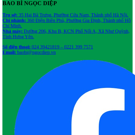
BAO BÌ NGỌC DIỆP
Trụ sở:
35 Hai Bà Trưng, Phường Cửa Nam, Thành phố Hà Nội.
Chi nhánh:
360 Điện Biên Phủ, Phường Gia Định, Thành phố Hồ
Chí Minh.
Nhà máy:
Đường 206, Khu B, KCN Phố Nối A, Xã Như Quỳnh,
Tỉnh Hưng Yên.
Số điện thoại:
024 39421819
– 0221 399 7571
Email:
baobi@ngocdiep.vn