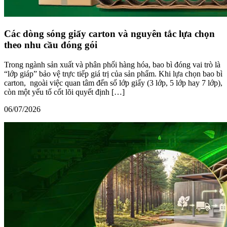
Các dòng sóng giấy carton và nguyên tắc lựa chọn
theo nhu cầu đóng gói
Trong ngành sản xuất và phân phối hàng hóa, bao bì đóng vai trò là
“lớp giáp” bảo vệ trực tiếp giá trị của sản phẩm. Khi lựa chọn bao bì
carton, ngoài việc quan tâm đến số lớp giấy (3 lớp, 5 lớp hay 7 lớp),
còn một yếu tố cốt lõi quyết định […]
06/07/2026