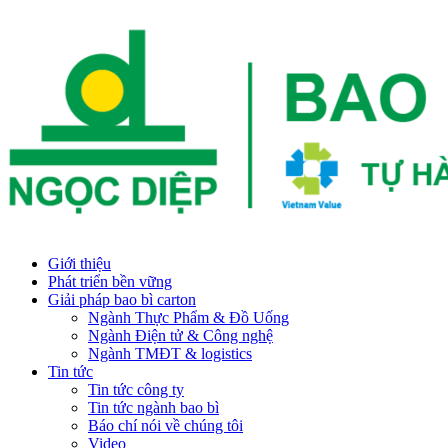
Giới thiệu
Phát triển bền vững
Giải pháp bao bì carton
Ngành Thực Phẩm & Đồ Uống
Ngành Điện tử & Công nghệ
Ngành TMĐT & logistics
Tin tức
Tin tức công ty
Tin tức ngành bao bì
Báo chí nói về chúng tôi
Video