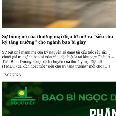
Sự bùng nổ của thương mại điện tử mở ra “siêu chu
kỳ tăng trưởng” cho ngành bao bì giấy
Sự bứt phá mạnh mẽ của kỷ nguyên số đang tái cấu trúc sâu sắc
chuỗi giá trị ngành bao bì toàn cầu, đặc biệt là tại khu vực Châu Á –
Thái Bình Dương. Cuộc dịch chuyển của thương mại điện tử
(TMĐT) đã kích hoạt một “siêu chu kỳ tăng trưởng” mới cho […]
13/07/2026