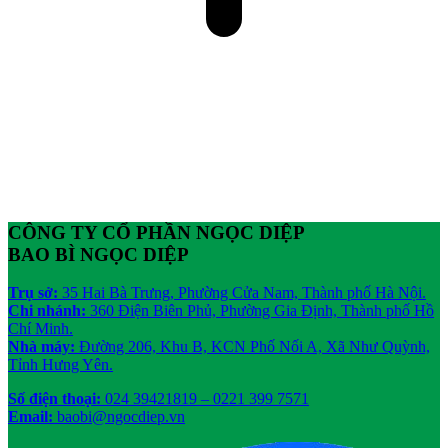
CÔNG TY CỔ PHẦN NGỌC DIỆP
BAO BÌ NGỌC DIỆP
Trụ sở:
35 Hai Bà Trưng, Phường Cửa Nam, Thành phố Hà Nội.
Chi nhánh:
360 Điện Biên Phủ, Phường Gia Định, Thành phố Hồ
Chí Minh.
Nhà máy:
Đường 206, Khu B, KCN Phố Nối A, Xã Như Quỳnh,
Tỉnh Hưng Yên.
Số điện thoại:
024 39421819
– 0221 399 7571
Email:
baobi@ngocdiep.vn