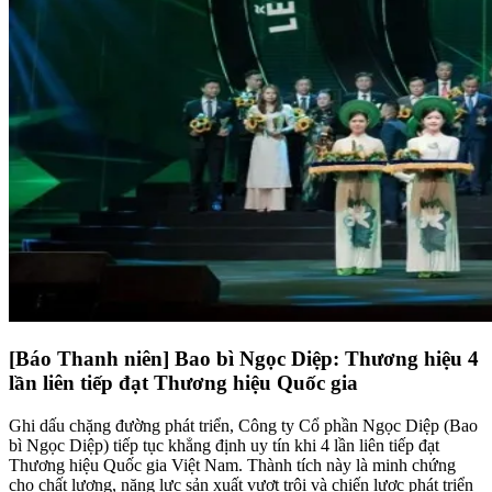
[Báo Thanh niên] Bao bì Ngọc Diệp: Thương hiệu 4
lần liên tiếp đạt Thương hiệu Quốc gia
Ghi dấu chặng đường phát triển, Công ty Cổ phần Ngọc Diệp (Bao
bì Ngọc Diệp) tiếp tục khẳng định uy tín khi 4 lần liên tiếp đạt
Thương hiệu Quốc gia Việt Nam. Thành tích này là minh chứng
cho chất lượng, năng lực sản xuất vượt trội và chiến lược phát triển