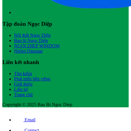
Tập đoàn Ngọc Diệp
Nội thất Ngọc Diệp
Bao bì Ngọc Diệp
NGOCDIEP WINDOW
Nhôm Dinostar
Liên kết nhanh
Tìm kiếm
Phát triển bền vững
Giới thiệu
Liên hệ
Trang chủ
Copyright © 2025 Bao Bi Ngoc Diep
Email
Contact