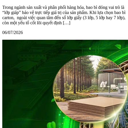
Trong ngành sản xuất và phân phối hàng hóa, bao bì đóng vai trò là
“lớp giáp” bảo vệ trực tiếp giá trị của sản phẩm. Khi lựa chọn bao bì
carton, ngoài việc quan tâm đến số lớp giấy (3 lớp, 5 lớp hay 7 lớp),
còn một yếu tố cốt lõi quyết định […]
06/07/2026