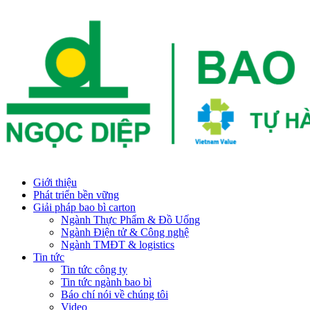
Giới thiệu
Phát triển bền vững
Giải pháp bao bì carton
Ngành Thực Phẩm & Đồ Uống
Ngành Điện tử & Công nghệ
Ngành TMĐT & logistics
Tin tức
Tin tức công ty
Tin tức ngành bao bì
Báo chí nói về chúng tôi
Video