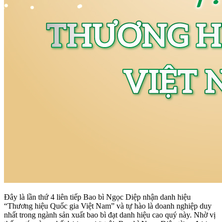
Đây là lần thứ 4 liên tiếp Bao bì Ngọc Diệp nhận danh hiệu
“Thương hiệu Quốc gia Việt Nam” và tự hào là doanh nghiệp duy
nhất trong ngành sản xuất bao bì đạt danh hiệu cao quý này. Nhờ vị