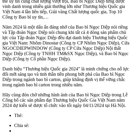
thế uy tín cùng chất lượng vượt trội, Bao bì Ngọc Diệp từng được
vinh danh trong nhiều giải thưởng lớn như Thương hiệu Quốc gia
Việt Nam 4 lần liên tiếp, Giải vàng Chất lượng quốc gia, Top 10
Công ty Bao bì uy tín,…
Năm 2024 là một dấu ấn đáng nhớ của Bao bì Ngọc Diệp nói riêng
và Tập đoàn Ngọc Diệp nói chung khi tất cả 4 dòng sản phẩm chủ
lực của Tập đoàn Ngọc Diệp đều đạt danh hiệu Thương hiệu Quốc
gia Việt Nam: Nhôm Dinostar (Công ty CP Nhôm Ngọc Diệp), Cửa
NGOCDIEPWINDOW (Công ty CP Cửa Ngọc Diệp) Nội thất
Ngọc Diệp (Công ty TNHH TM&SX Ngọc Diệp), và Bao bì Ngọc
Diệp (Công ty Cổ phần Ngọc Diệp).
Danh hiệu “Thương hiệu Quốc gia 2024” là minh chứng cho nỗ lực
đổi mới sáng tạo và tinh thần tiên phong bứt phá của Bao bì Ngọc
Diệp trong ngành bao bì carton, giúp khẳng định vị thế vững chắc
trong ngành bao bì carton trong nhiều năm.
Hãy cùng đón chờ những hình ảnh của Bao bì Ngọc Diệp trong Lễ
Công bố các sản phẩm đạt Thương hiệu Quốc Gia Việt Nam năm
2024 dự kiến sẽ được tổ chức vào tối ngày 04/11/2024 tại Hà Nội.
Thẻ:
Chia sẻ: