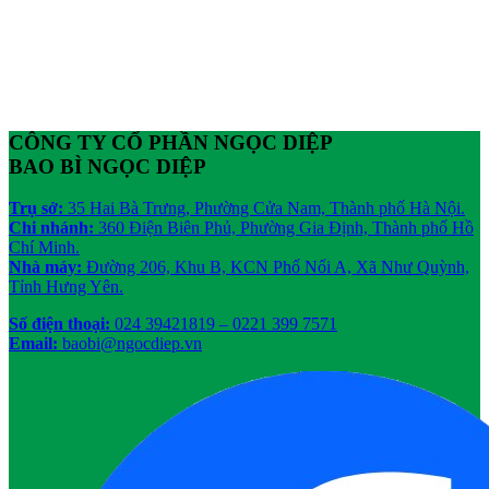
CÔNG TY CỔ PHẦN NGỌC DIỆP
BAO BÌ NGỌC DIỆP
Trụ sở:
35 Hai Bà Trưng, Phường Cửa Nam, Thành phố Hà Nội.
Chi nhánh:
360 Điện Biên Phủ, Phường Gia Định, Thành phố Hồ
Chí Minh.
Nhà máy:
Đường 206, Khu B, KCN Phố Nối A, Xã Như Quỳnh,
Tỉnh Hưng Yên.
Số điện thoại:
024 39421819
– 0221 399 7571
Email:
baobi@ngocdiep.vn