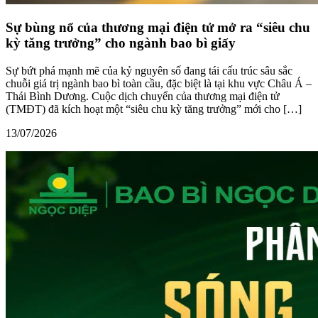
Sự bùng nổ của thương mại điện tử mở ra “siêu chu
kỳ tăng trưởng” cho ngành bao bì giấy
Sự bứt phá mạnh mẽ của kỷ nguyên số đang tái cấu trúc sâu sắc
chuỗi giá trị ngành bao bì toàn cầu, đặc biệt là tại khu vực Châu Á –
Thái Bình Dương. Cuộc dịch chuyển của thương mại điện tử
(TMĐT) đã kích hoạt một “siêu chu kỳ tăng trưởng” mới cho […]
13/07/2026