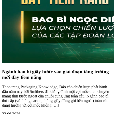
Ngành bao bì giấy bước vào giai đoạn tăng trưởng
mới đầy tiềm năng
Theo trang Packaging Knowledge, Báo cáo chiến lược phát hành
đầu năm nay bởi Smithers đã khẳng định một cột mốc dịch chuyển
mang tính bước ngoặt của chuỗi cung ứng toàn cầu: Ngành bao bì
thứ cấp (vỏ thùng carton, thùng giấy đóng gói bên ngoài) toàn cầu
đang hướng tới cột mốc khổng […]
22/06/2026