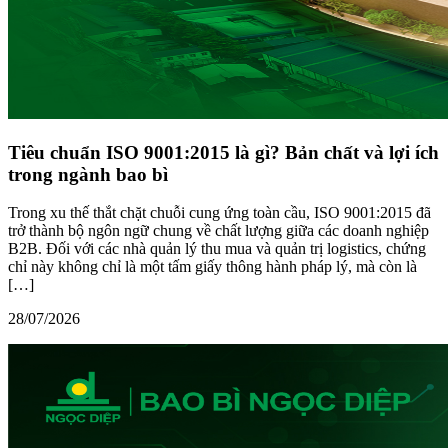
Tiêu chuẩn ISO 9001:2015 là gì? Bản chất và lợi ích
trong ngành bao bì
Trong xu thế thắt chặt chuỗi cung ứng toàn cầu, ISO 9001:2015 đã
trở thành bộ ngôn ngữ chung về chất lượng giữa các doanh nghiệp
B2B. Đối với các nhà quản lý thu mua và quản trị logistics, chứng
chỉ này không chỉ là một tấm giấy thông hành pháp lý, mà còn là
[…]
28/07/2026