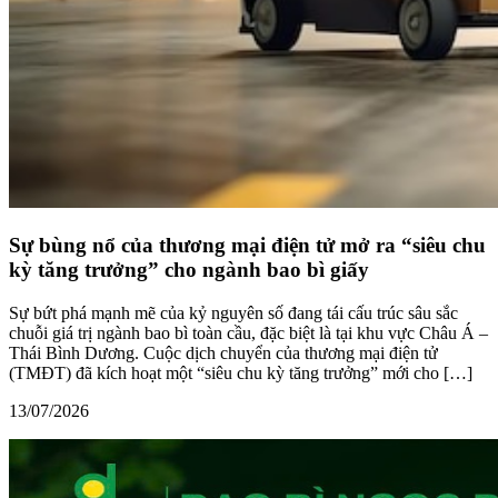
Sự bùng nổ của thương mại điện tử mở ra “siêu chu
kỳ tăng trưởng” cho ngành bao bì giấy
Sự bứt phá mạnh mẽ của kỷ nguyên số đang tái cấu trúc sâu sắc
chuỗi giá trị ngành bao bì toàn cầu, đặc biệt là tại khu vực Châu Á –
Thái Bình Dương. Cuộc dịch chuyển của thương mại điện tử
(TMĐT) đã kích hoạt một “siêu chu kỳ tăng trưởng” mới cho […]
13/07/2026