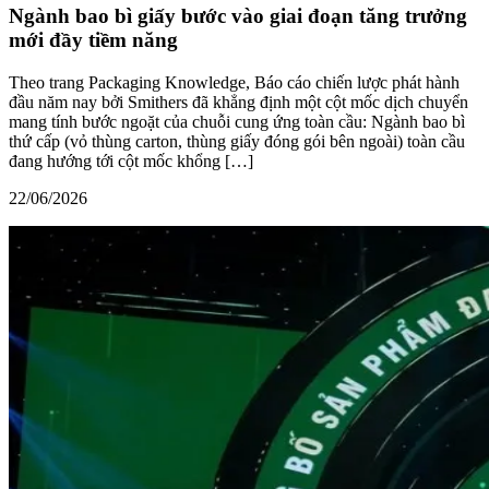
Ngành bao bì giấy bước vào giai đoạn tăng trưởng
mới đầy tiềm năng
Theo trang Packaging Knowledge, Báo cáo chiến lược phát hành
đầu năm nay bởi Smithers đã khẳng định một cột mốc dịch chuyển
mang tính bước ngoặt của chuỗi cung ứng toàn cầu: Ngành bao bì
thứ cấp (vỏ thùng carton, thùng giấy đóng gói bên ngoài) toàn cầu
đang hướng tới cột mốc khổng […]
22/06/2026