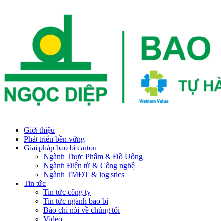
Giới thiệu
Phát triển bền vững
Giải pháp bao bì carton
Ngành Thực Phẩm & Đồ Uống
Ngành Điện tử & Công nghệ
Ngành TMĐT & logistics
Tin tức
Tin tức công ty
Tin tức ngành bao bì
Báo chí nói về chúng tôi
Video