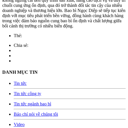
không ngừng cải tiến quy trình sản xuất, nâng cao dịch vụ và duy trì
chuỗi cung ứng ổn định, qua đó trở thành đối tác tin cậy của nhiều
doanh nghiệp và thương hiệu lớn. Bao bì Ngọc Diệp sẽ tiếp tục kiên
định với mục tiêu phát triển bền vững, đồng hành cùng khách hàng
trong việc đảm bảo nguồn cung bao bì ổn định và chất lượng giữa
bối cảnh thị trường có nhiều biến động.
Thẻ:
Chia sẻ:
DANH MỤC TIN
Tin tức
Tin tức công ty
Tin tức ngành bao bì
Báo chí nói về chúng tôi
Video