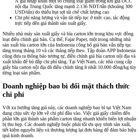
Á giá nhập khẩu một số chủng loại giảm trong khi giá OCC
nội địa Trung Quốc tăng mạnh 2.136 NDT/tấn (khoảng 300
USD/tấn) do thiếu hụt sợi tái chế chất lượng cao
Chi phí năng lượng và vận tải tiếp tục ở mức cao, tác động
trực tiếp đến giá thành sản xuất giấy.
Nhiều nhà máy sản xuất giấy và bìa carton lớn trong khu vực đồng
loạt điều chỉnh giá bán.
Cụ thể, Fajar Paper, một trong những nhà
sản xuất bìa carton lớn của Indonesia công bố giá bán vẫn tiếp tục
tăng trong tháng 10 và các tháng tiếp theo
. Tập đoàn APP Indonesia
cũng đưa ra thông báo tương tự, điều chỉnh giá bìa carton nội địa và
xuất khẩu để bù đắp chi phí tăng. Tại Việt Nam, các nhà cung cấp
giấy bìa carton nội địa đã điều chỉnh tăng ít nhất 10.000 đồng/kg tùy
từng loại sản phẩm.
Doanh nghiệp bao bì đối mặt thách thức
chi phí
Với xu hướng tăng giá này, các doanh nghiệp bao bì tại Việt Nam
đang chịu sức ép lớn về chi phí đầu vào. Việc giá giấy chiếm đến
phần lớn giá thành sản phẩm carton tăng nhanh khiến biên lợi nhuận
bị thu hẹp. Các doanh nghiệp buộc phải tối ưu quy trình sản xuất,
tiết kiệm nguyên liệu và thương lượng lại đơn hàng để đảm bảo hiệu
quả kinh doanh.