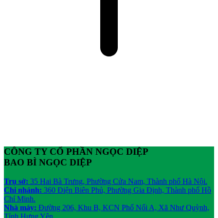
CÔNG TY CỔ PHẦN NGỌC DIỆP
BAO BÌ NGỌC DIỆP
Trụ sở:
35 Hai Bà Trưng, Phường Cửa Nam, Thành phố Hà Nội.
Chi nhánh:
360 Điện Biên Phủ, Phường Gia Định, Thành phố Hồ
Chí Minh.
Nhà máy:
Đường 206, Khu B, KCN Phố Nối A, Xã Như Quỳnh,
Tỉnh Hưng Yên.