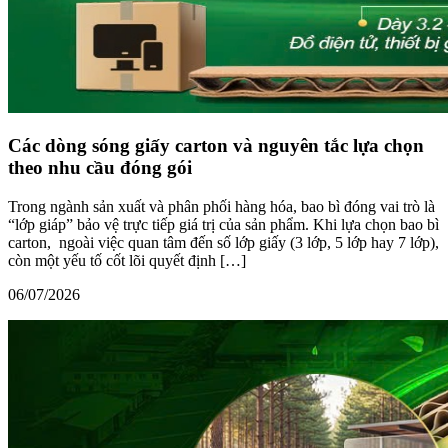
Các dòng sóng giấy carton và nguyên tắc lựa chọn
theo nhu cầu đóng gói
Trong ngành sản xuất và phân phối hàng hóa, bao bì đóng vai trò là
“lớp giáp” bảo vệ trực tiếp giá trị của sản phẩm. Khi lựa chọn bao bì
carton, ngoài việc quan tâm đến số lớp giấy (3 lớp, 5 lớp hay 7 lớp),
còn một yếu tố cốt lõi quyết định […]
06/07/2026