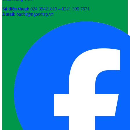
Số điện thoại:
024 39421819
– 0221 399 7571
Email:
baobi@ngocdiep.vn